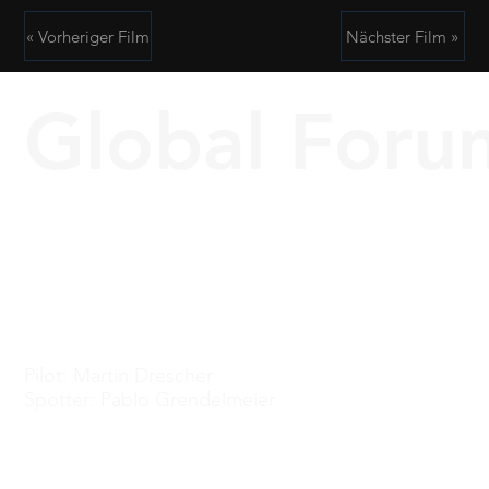
« Vorheriger Film
Nächster Film »
Global Forum
Pilot: Martin Drescher
Spotter: Pablo Grendelmeier