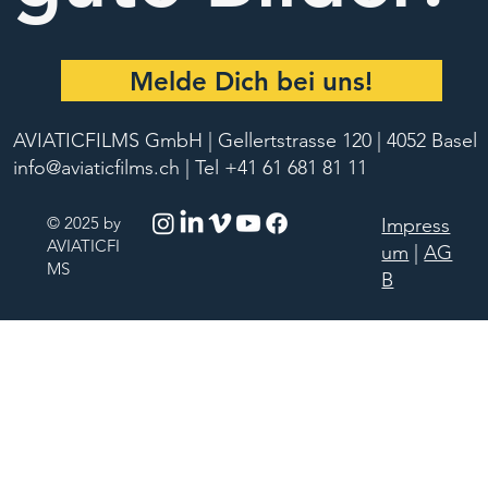
Melde Dich bei uns!
AVIATICFILMS GmbH | Gellertstrasse 120 | 4052 Basel
info@aviaticfilms.ch
| Tel +41 61 681 81 11
© 2025 by
Impress
AVIATICFI
um
|
AG
MS
B