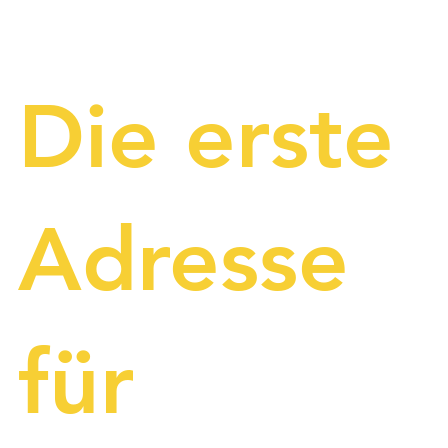
Die erste
Adresse
für