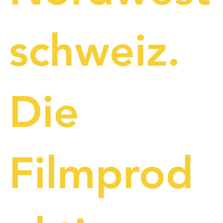
schweiz.
Die
Filmprod