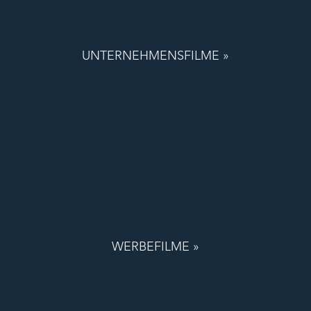
UNTERNEHMENSFILME »
WERBEFILME »