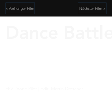
« Vorheriger Film
Nächster Film »
Dance Battle
FPV Drone Pilot | Edit: Martin Drescher